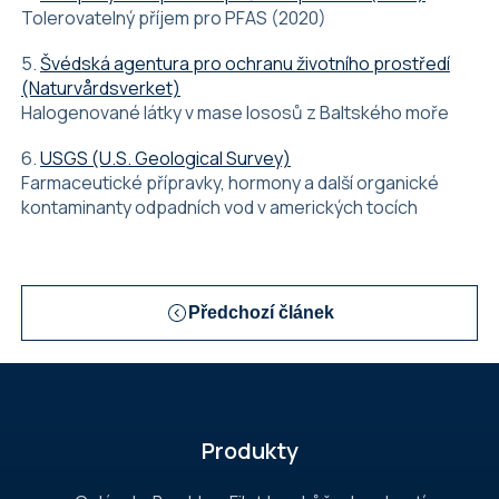
Tolerovatelný příjem pro PFAS (2020)
5.
Švédská agentura pro ochranu životního prostředí
(Naturvårdsverket)
Halogenované látky v mase lososů z Baltského moře
6.
USGS (U.S. Geological Survey)
Farmaceutické přípravky, hormony a další organické
kontaminanty odpadních vod v amerických tocích
Předchozí článek
Z
á
p
Produkty
a
t