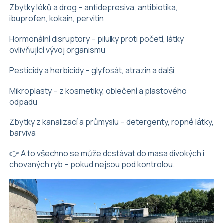
Zbytky léků a drog – antidepresiva, antibiotika,
ibuprofen, kokain, pervitin
Hormonální disruptory – pilulky proti početí, látky
ovlivňující vývoj organismu
Pesticidy a herbicidy – glyfosát, atrazin a další
Mikroplasty – z kosmetiky, oblečení a plastového
odpadu
Zbytky z kanalizací a průmyslu – detergenty, ropné látky,
barviva
👉 A to všechno se může dostávat do masa divokých i
chovaných ryb – pokud nejsou pod kontrolou.