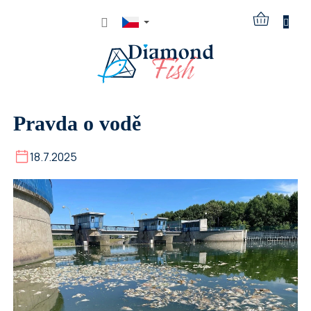
Přejít
na
NÁKUPNÍ
obsah
KOŠÍK
Pravda o vodě
18.7.2025