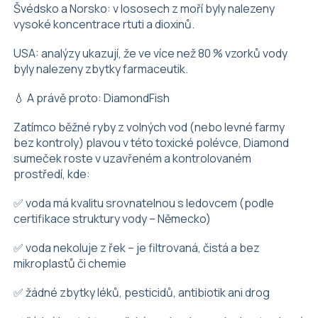
Švédsko a Norsko: v lososech z moří byly nalezeny
vysoké koncentrace rtuti a dioxinů.
USA: analýzy ukazují, že ve více než 80 % vzorků vody
byly nalezeny zbytky farmaceutik.
💧 A právě proto: DiamondFish
Zatímco běžné ryby z volných vod (nebo levné farmy
bez kontroly) plavou v této toxické polévce, Diamond
sumeček roste v uzavřeném a kontrolovaném
prostředí, kde:
✅ voda má kvalitu srovnatelnou s ledovcem (podle
certifikace struktury vody – Německo)
✅ voda nekoluje z řek – je filtrovaná, čistá a bez
mikroplastů či chemie
✅ žádné zbytky léků, pesticidů, antibiotik ani drog