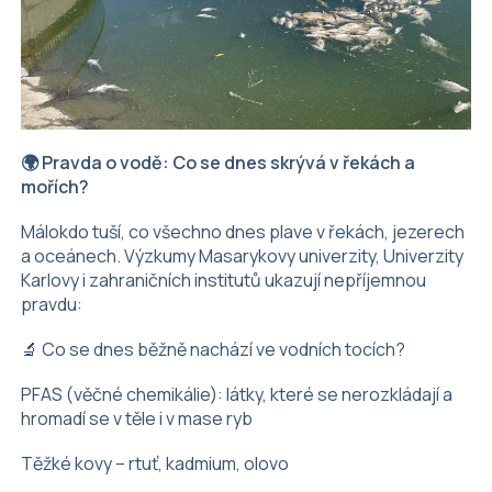
🌍 Pravda o vodě: Co se dnes skrývá v řekách a
mořích?
Málokdo tuší, co všechno dnes plave v řekách, jezerech
a oceánech. Výzkumy Masarykovy univerzity, Univerzity
Karlovy i zahraničních institutů ukazují nepříjemnou
pravdu:
🔬 Co se dnes běžně nachází ve vodních tocích?
PFAS (věčné chemikálie): látky, které se nerozkládají a
hromadí se v těle i v mase ryb
Těžké kovy – rtuť, kadmium, olovo