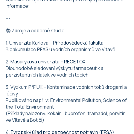
informace:
---
📚 Zdroje a odborné studie
1.
Univerzita Karlova – Přírodovědecká fakulta
Bioakumulace PFAS u vodních organismů ve Vltavě
2.
Masarykova univerzita – RECETOX
Dlouhodobé sledování výskytu farmaceutik a
perzistentních látek ve vodních tocích
3. Výzkum PřF UK – Kontaminace vodních toků drogami a
léčivy
Publikováno např. v: Environmental Pollution, Science of
the Total Environment
(Příklady nalezeny: kokain, ibuprofen, tramadol, pervitin
ve Vltavě a Botiči)
4.
Evropský úřad pro bezpečnost potravin (EFSA)