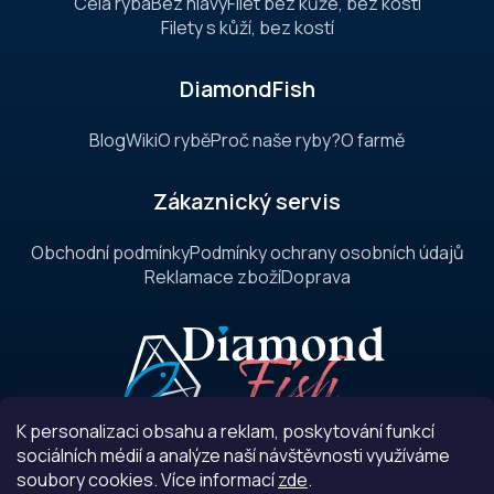
Celá ryba
Bez hlavy
Filet bez kůže, bez kostí
í
Filety s kůží, bez kostí
DiamondFish
Blog
Wiki
O rybě
Proč naše ryby?
O farmě
Zákaznický servis
Obchodní podmínky
Podmínky ochrany osobních údajů
Reklamace zboží
Doprava
+420 605 174 023
K personalizaci obsahu a reklam, poskytování funkcí
obchod@diamondfish.eu
sociálních médií a analýze naší návštěvnosti využíváme
soubory cookies. Více informací
zde
.