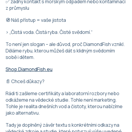
✅ žádný kontakt s mořským odpadem nebo kontaminací
z průmyslu
🧭 Náš přístup = vaše jistota
> „Čistá voda. Čistá ryba. Čisté svědomí.“
To není jen slogan – ale důvod, proč DiamondFish vznikl.
Děláme rybu, kterou můžeš dát s klidným svědomím
sobě i dětem.
Shop.DiamondFish.eu
📄 Chceš důkazy?
Rádi ti zašleme certifikáty a laboratorní rozbory nebo
odkážeme na vědecké studie. Tohle není marketing.
Tohle je realita dnešních vod a čistoty, kterou nabízíme
jako alternativu.
Tady je doplněný závěr textu s konkrétními odkazy na
vědecké zdroje a studie, které potvrzují výše uvedené