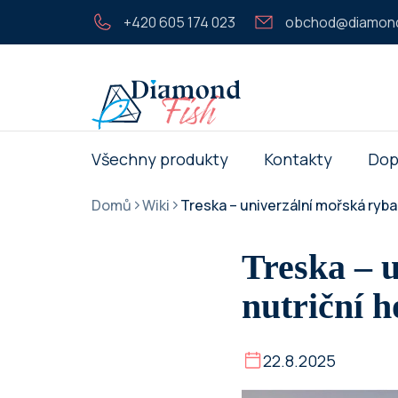
Přejít
+420 605 174 023
obchod@diamond
na
obsah
Všechny produkty
Kontakty
Dop
Domů
Wiki
Treska – univerzální mořská ryb
/
/
Treska – 
nutriční 
22.8.2025