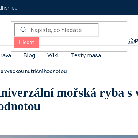
fish.eu
P
Hledat
NÁK
KOŠ
rava
Blog
Wiki
Testy masa
a s vysokou nutriční hodnotou
univerzální mořská ryba s
hodnotou