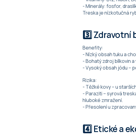
- Minerály: fosfor, draslí
Treska je nízkotučná ry
3️⃣ Zdravotní 
Benefity:
- Nízký obsah tuku a ch
- Bohatý zdroj bílkovin a
- Vysoký obsah jódu – p
Rizika:
- Těžké kovy – u staršíc
- Paraziti – syrová tre
hluboké zmražení.
- Přesolení u zpracovan
4️⃣ Etické a e