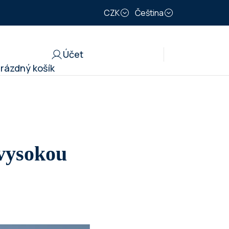
CZK
Čeština
Účet
rázdný košík
UPNÍ
ÍK
 vysokou