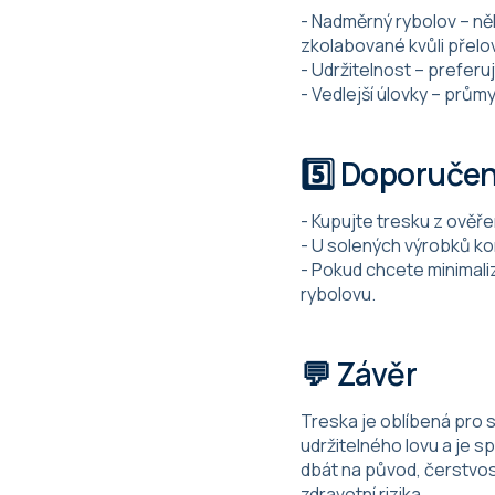
- Nadměrný rybolov – ně
zkolabované kvůli přelo
- Udržitelnost – preferu
- Vedlejší úlovky – prů
5️⃣ Doporučen
- Kupujte tresku z ověře
- U solených výrobků kon
- Pokud chcete minimali
rybolovu.
💬 Závěr
Treska je oblíbená pro s
udržitelného lovu a je 
dbát na původ, čerstvos
zdravotní rizika.