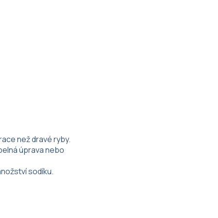
race než dravé ryby.
epelná úprava nebo
nožství sodíku.