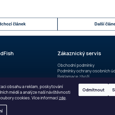
dchozí článek
Další člán
dFish
Zákaznický servis
Obchodní podmínky
Podmínky ochrany osobních ú
Reklamace zboží
e ryby?
Doprava
zaci obsahu a reklam, poskytování
Odmítnout
S
lních médií a analýze naší návštěvnosti
oubory cookies. Více informací
zde
.
ní
a.
Upravit nastavení cookies