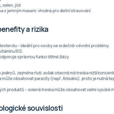
k, selen, jód
ba s jemným masem, vhodná pro dietní stravování.
benefity a rizika
olesterolu – ideální pro osoby se srdečně-cévními problémy.
 vitaminu B12.
odporuje správnou funkci štítné žlázy.
h jedinců, zejména rtuti, avšak obecně má treska nižší koncent
ska může obsahovat parazity (např. Anisakis), proto je nutná t
ých produktů – solená treska může obsahovat velmi vysoké m
kologické souvislosti