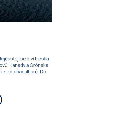
jčastěji se loví treska
rovů, Kanady a Grónska.
isk nebo bacalhau). Do
)