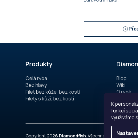
Pře
Z
á
Produkty
Diamon
p
a
Celá ryba
Blog
Bez hlavy
Wiki
t
Filet bez kůže, bez kostí
O rybě
í
Filety s kůží, bez kostí
Proč naš
K personali
O farmě
funkcí sociá
využíváme s
Nastave
Copyright 2026
Diamondfish
. Všechna práva vyhrazen