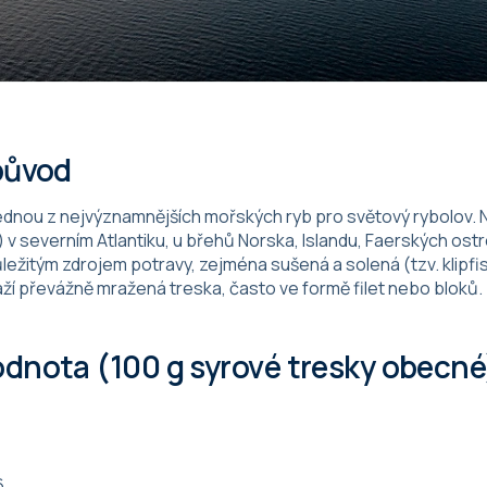
 původ
ednou z nejvýznamnějších mořských ryb pro světový rybolov. Ne
 severním Atlantiku, u břehů Norska, Islandu, Faerských ost
ůležitým zdrojem potravy, zejména sušená a solená (tzv. klipf
ží převážně mražená treska, často ve formě filet nebo bloků.
hodnota (100 g syrové tresky obecné
6