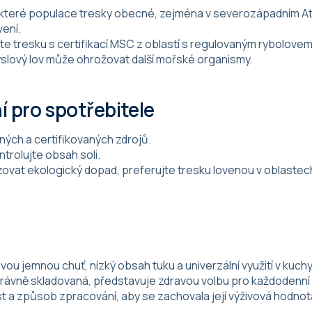
které populace tresky obecné, zejména v severozápadním Atlan
vení.
jte tresku s certifikací MSC z oblastí s regulovaným rybolovem
myslový lov může ohrožovat další mořské organismy.
í pro spotřebitele
ných a certifikovaných zdrojů.
trolujte obsah soli.
zovat ekologický dopad, preferujte tresku lovenou v oblastech
vou jemnou chuť, nízký obsah tuku a univerzální využití v kuch
správně skladovaná, představuje zdravou volbu pro každodenní 
t a způsob zpracování, aby se zachovala její výživová hodnota