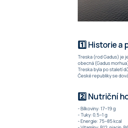
1️⃣ Historie a
Treska (rod Gadus) je j
obecná (Gadus morhua) v
Treska byla po staletí d
České republiky se dová
2️⃣ Nutriční 
- Bílkoviny: 17–19 g
- Tuky: 0,5–1 g
- Energie: 75–85 kcal
- Vitamíny: B12, niacin, B